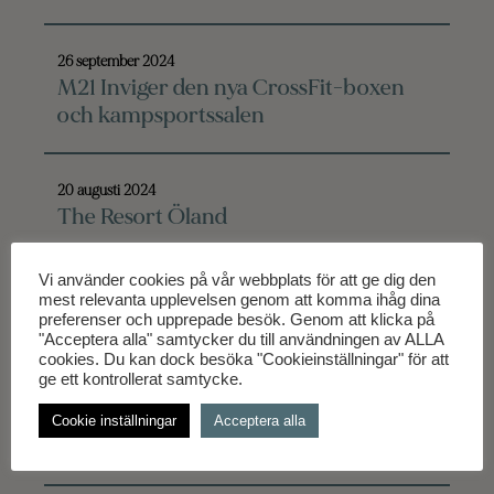
26 september 2024
M21 Inviger den nya CrossFit-boxen
och kampsportssalen
20 augusti 2024
The Resort Öland
Vi använder cookies på vår webbplats för att ge dig den
10 augusti 2024
mest relevanta upplevelsen genom att komma ihåg dina
The Oak Öland
preferenser och upprepade besök. Genom att klicka på
"Acceptera alla" samtycker du till användningen av ALLA
cookies. Du kan dock besöka "Cookieinställningar" för att
ge ett kontrollerat samtycke.
1 april 2024
M21 bygger ut på Sweetspot Home of
Cookie inställningar
Acceptera alla
Sport & Business