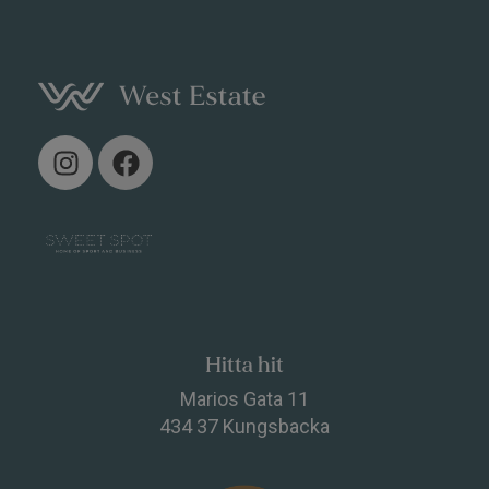
I
F
n
a
s
c
t
e
a
b
g
o
r
o
a
k
m
Hitta hit
Marios Gata 11
434 37 Kungsbacka