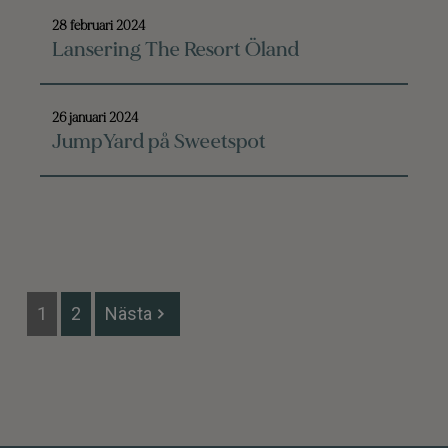
28 februari 2024
Lansering The Resort Öland
26 januari 2024
JumpYard på Sweetspot
Sidnumrering
1
2
Nästa
för
inlägg