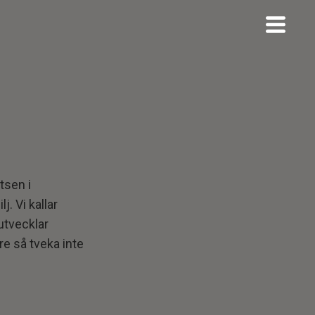
tsen i
. Vi kallar
utvecklar
e så tveka inte