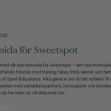
2022
ida för Sweetspot
ve med vår nya hemsida för Sweetspot – den nya mötespla
ärsliv förenas med träning, hälsa, fritid, vänner och familj
of Sport & Business. Kika gärna in om du blir nyfiken! Vi 
erkan med samarbetspartners, hyresgäster och besökar
m du har idéer du vill dela med oss.
.link/