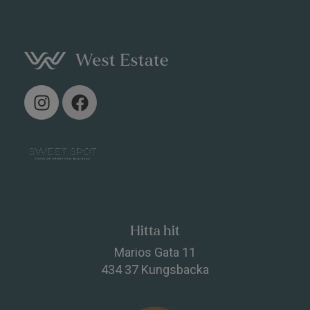
I
F
n
a
s
c
t
e
a
b
g
o
r
o
a
k
m
Hitta hit
Marios Gata 11
434 37 Kungsbacka